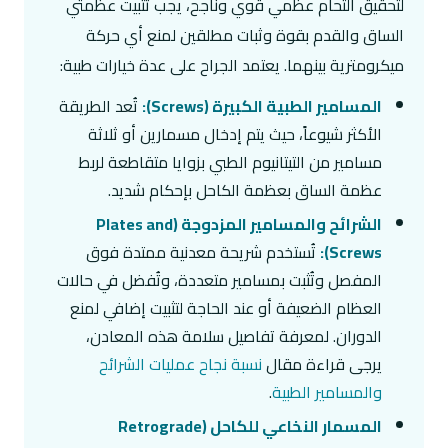
لتحقيق التحام عظمي قوي وناجح، يجب تثبيت عظمتي
الساق والقدم بقوة وثبات مطلقين لمنع أي حركة
ميكرومترية بينهما. يعتمد الجراح على عدة خيارات طبية:
المسامير الطبية الكبيرة (Screws):
تُعد الطريقة
الأكثر شيوعاً، حيث يتم إدخال مسمارين أو ثلاثة
مسامير من التيتانيوم الطبي بزوايا متقاطعة لربط
عظمة الساق بعظمة الكاحل بإحكام شديد.
الشرائح والمسامير المزدوجة (Plates and
Screws):
تُستخدم شريحة معدنية ممتدة فوق
المفصل وتُثبت بمسامير متعددة، وتُفضل في حالات
العظام الضعيفة أو عند الحاجة لتثبيت إضافي لمنع
الدوران. لمعرفة تفاصيل سلامة هذه المعادن،
يرجى قراءة مقال
نسبة نجاح عمليات الشرائح
والمسامير الطبية
.
المسمار النخاعي للكاحل (Retrograde