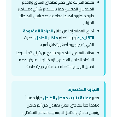
تعتمد الجراحة على دمج عظمتي الساق والقدم
المكونتين للمفصل معاً باستخدام شرائح ومسامير
طبية متطورة لتصبحا عظمة واحدة تلغي الاحتكاك
المؤلم.
تُجرى العملية إما من خلال
الجراحة المفتوحة
التقليدية
أو باستخدام
منظار الكاحل
الحديث
الذي يتميز بجروح أصغر وتعافٍ أسرع.
يتطلب التعافي التام فترة تتراوح بين 8 إلى 12 أسبوعاً
للالتحام الكامل للعظام، يلتزم خلالها المريض بعدم
تحميل الوزن واستخدام دعامة أو جبيرة خاصة.
الإجابة المختصرة:
تعتبر
عملية تثبيت مفصل الكاحل
خياراً ممتازاً
وناجحاً جداً للمرضى الذين يعانون من ألم مزمن
وتيبس حاد في الكاحل لا يستجيب للعلاج التحفظي.