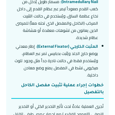
Intramedullary Nail):
مسمار طويل يُدخل من
كعب القدم صعوداً ليمر عبر عظام القدم إلى داخل
نخاع عظمة الساق، ويُستخدم في حالات التثبيت
المركب (الكاحل والمفصل الذي تحته معاً) للمرضى
الذين يعانون من تشوهات معقدة أو هشاشة
عظام شديدة.
المثبت الخارجي (External Fixator):
إطار معدني
يوضع خارج الجلد ويُثبت بدبابيس تمر عبر العظام،
ويُستخدم فقط في حالات نادرة جداً مثل وجود تلوث
ميكروبي نشط في المفصل يمنع وضع معادن
داخلية.
خطوات إجراء عملية تثبيت مفصل الكاحل
بالتفصيل
تُجرى العملية عادةً تحت تأثير التخدير الكلي أو التخدير
النصفي (العمود الفقري) مع إحصار عصبي طرفي لتقليل