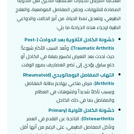
استجابة المريض للخيارات التحفظية الأخرى مثل الأدوية
المضادة للالتهابات، وحقن المفاصل الموضعية، والعلاج
الطبيعي، وتعديل نمط الحياة. من أبرز الحالات والدواعي
الطبية لإجراء هذه الجراحة ما يلي:
خشونة الكاحل الثانوية بعد الحوادث (Post-
Traumatic Arthritis):
وتُعد السبب الأكثر شيوعاً؛
حيث تحدث بعد التعرض لكسور بليغة في الكاحل أو
خلع سابق يؤدي إلى تضرر الغضاريف بمرور الوقت.
التهاب المفاصل الروماتويدي (Rheumatoid
Arthritis):
مرض مناعي يهاجم بطانة المفاصل
ويسبب تآكلاً شديداً وتشوهات في العظام
والمفاصل بما في ذلك الكاحل.
خشونة الكاحل الأولية (Primary
Osteoarthritis):
الناتجة عن التقدم في العمر
وتآكل المفاصل الطبيعي، على الرغم من أنها أقل