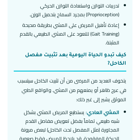
تدريبات التوازن واستعادة التوازن الحركي
(Proprioception) بمجرد السماح بتحميل الوزن.
إعادة تأهيل المريض على المشي بطريقة صحيحة
(Gait Training) للتعود على المشي الطبيعي بالقدم
المثبتة.
كيف تبدو الحياة اليومية بعد تثبيت مفصل
الكاحل?
يتخوف العديد من المرضى من أن تثبيت الكاحل سيتسبب
في عرج ظاهر أو يمنعهم من المشي. والواقع الطبي
الموثق يشير إلى غير ذلك:
المشي العادي:
يستطيع المريض المشي بشكل
شبه طبيعي تماماً بفضل تعويض مفاصل القدم
المجاورة (مثل المفصل تحت الكاحل) لبعض مرونة
الحركة المفقودة. قد يلاحظ المريض فقط صعوبة