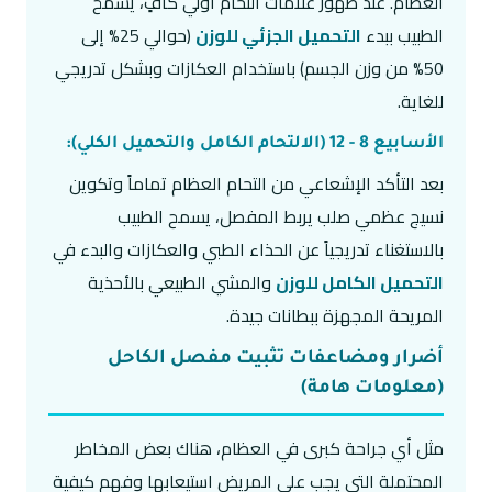
العظام. عند ظهور علامات التحام أولي كافٍ، يسمح
الطبيب ببدء
التحميل الجزئي للوزن
(حوالي 25% إلى
50% من وزن الجسم) باستخدام العكازات وبشكل تدريجي
للغاية.
الأسابيع 8 - 12 (الالتحام الكامل والتحميل الكلي):
بعد التأكد الإشعاعي من التحام العظام تماماً وتكوين
نسيج عظمي صلب يربط المفصل، يسمح الطبيب
بالاستغناء تدريجياً عن الحذاء الطبي والعكازات والبدء في
التحميل الكامل للوزن
والمشي الطبيعي بالأحذية
المريحة المجهزة ببطانات جيدة.
أضرار ومضاعفات تثبيت مفصل الكاحل
(معلومات هامة)
مثل أي جراحة كبرى في العظام، هناك بعض المخاطر
المحتملة التي يجب على المريض استيعابها وفهم كيفية