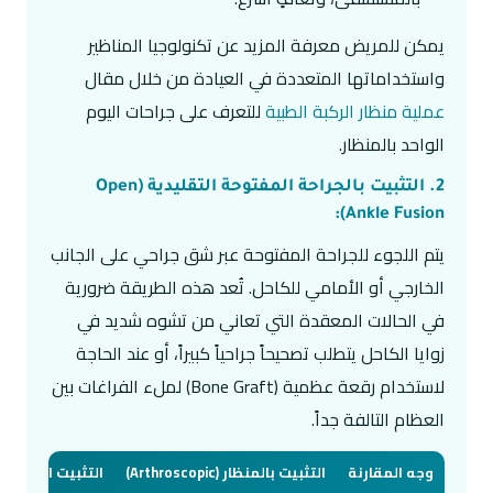
يمكن للمريض معرفة المزيد عن تكنولوجيا المناظير
واستخداماتها المتعددة في العيادة من خلال مقال
عملية منظار الركبة الطبية
للتعرف على جراحات اليوم
الواحد بالمنظار.
2. التثبيت بالجراحة المفتوحة التقليدية (Open
Ankle Fusion):
يتم اللجوء للجراحة المفتوحة عبر شق جراحي على الجانب
الخارجي أو الأمامي للكاحل. تُعد هذه الطريقة ضرورية
في الحالات المعقدة التي تعاني من تشوه شديد في
زوايا الكاحل يتطلب تصحيحاً جراحياً كبيراً، أو عند الحاجة
لاستخدام رقعة عظمية (Bone Graft) لملء الفراغات بين
العظام التالفة جداً.
وجه المقارنة
التثبيت بالمنظار (Arthroscopic)
التثبيت المفتوح الت