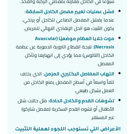
شيوعاً في الكاحل مقارنة بمفصلي الركبة والفخذ.
فشل عمليات تغيير مفصل الكاحل السابقة:
عندما يفشل المفصل الصناعي للكاحل أو يرتخي،
يكون التثبيت هو الحل الإنقاذي النهائي للمريض.
موت خلايا العظام موضعيًا (Avascular
Necrosis):
نتيجة انقطاع التروية الدموية عن عظمة
الكاحل (التالوس) مما يؤدي إلى انهيارها وتآكل
المفصل.
التهاب المفاصل البكتيري المزمن:
الذي يخلف
تلفاً واسعاً في أسطح المفصل يمنع الكاحل من
العمل بشكل طبيعي.
تشوهات القدم والكاحل الحادة:
مثل حالات شلل
الأطفال أو تشوه القدم السكرية (مفصل شاركو)
غير المستقر.
الأعراض التي تستوجب اللجوء لعملية التثبيت