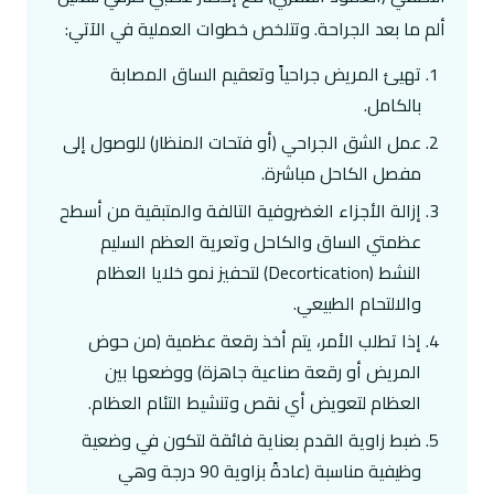
ألم ما بعد الجراحة. وتتلخص خطوات العملية في الآتي:
تهيئ المريض جراحياً وتعقيم الساق المصابة
بالكامل.
عمل الشق الجراحي (أو فتحات المنظار) للوصول إلى
مفصل الكاحل مباشرة.
إزالة الأجزاء الغضروفية التالفة والمتبقية من أسطح
عظمتي الساق والكاحل وتعرية العظم السليم
النشط (Decortication) لتحفيز نمو خلايا العظام
والالتحام الطبيعي.
إذا تطلب الأمر، يتم أخذ رقعة عظمية (من حوض
المريض أو رقعة صناعية جاهزة) ووضعها بين
العظام لتعويض أي نقص وتنشيط التئام العظام.
ضبط زاوية القدم بعناية فائقة لتكون في وضعية
وظيفية مناسبة (عادةً بزاوية 90 درجة وهي