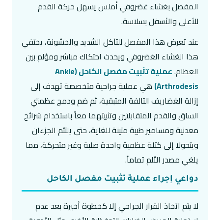
المفصل بغشاء غضروفي أملس يسهل حركة القدم
للأعلى والأسفل بسلاسة.
عند تعرض هذا المفصل للتآكل الشديد والخشونة، يختفي
هذا الغشاء الغضروفي ويحدث احتكاك مباشر ومؤلم بين
العظام.
عملية تثبيت مفصل الكاحل (Ankle
Arthrodesis)
هي عملية جراحية متخصصة تهدف إلى
إزالة الغضاريف التالفة المتبقية، ثم ضم ودمج عظمتي
الساق والقدم المتقابلتين وتثبيتهما معاً باستخدام شرائح
معدنية ومسامير طبية متينة للغاية، حتى يلتئم الجزءان
ويتحولا إلى كتلة عظمية واحدة صلبة وغير متحركة، مما
يلغي مصدر الألم تماماً.
دواعي إجراء عملية تثبيت مفصل الكاحل
لا يتم اتخاذ القرار الجراحي إلا كخطوة أخيرة بعد عدم