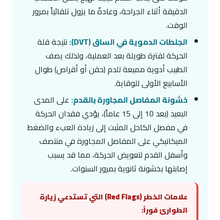
الدقيقة أثناء الجراحة، وعادةً ما يزول تلقائياً بمرور
الوقت.
الجلطات الدموية في الساق (DVT):
نتيجة قلة
الحركة لفترة طويلة بعد العملية، ولذلك يصف
الطبيب أدوية مميعة للدم (حقن أو أقراص) طوال
الأسابيع الأولى للوقاية.
خشونة المفاصل المجاورة بالقدم:
على المدى
البعيد (بعد 10 إلى 15 عاماً)، يؤدي فقدان الحركة
في مفصل الكاحل المثبت إلى زيادة العبء والضغط
الميكانيكي على المفاصل المجاورة في منتصف
وأسفل القدم لتعويض الحركة، مما قد يسبب
إصابتها بخشونة ثانوية بمرور السنوات.
علامات الخطر (Red Flags) التي تستدعي زيارة
الطوارئ فوراً: