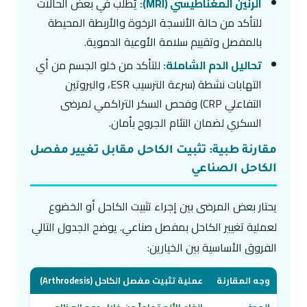
الرنين المغناطيسي (MRI):
يُطلب في بعض الحالات
للتأكد من حالة الأنسجة الرخوة والأربطة المحيطة
بالمفصل وتقييم سلامة الأوعية الدموية.
تحاليل الدم الشاملة:
للتأكد من خلو الجسم من أي
التهابات نشطة (سرعة الترسيب ESR، والبروتين
التفاعلي CRP) وفحص السكر التراكمي لمرضى
السكري لضمان التئام الجروح بأمان.
مقارنة طبية: تثبيت الكاحل مقابل تغيير مفصل
الكاحل الصناعي
يحتار بعض المرضى بين إجراء تثبيت الكاحل أو الخضوع
لعملية تغيير الكاحل بمفصل صناعي. يوضح الجدول التالي
الفروق الأساسية بين الخيارين:
وجه المقارنة
عملية تثبيت مفصل الكاحل (Arthrodesis)
عملية تغي
الهدف
إلغاء الألم تماماً من خلال دمج العظام
الحفاظ 