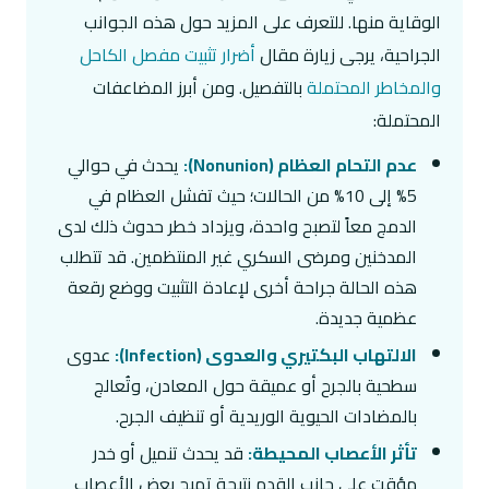
الوقاية منها. للتعرف على المزيد حول هذه الجوانب
الجراحية، يرجى زيارة مقال
أضرار تثبيت مفصل الكاحل
والمخاطر المحتملة
بالتفصيل. ومن أبرز المضاعفات
المحتملة:
عدم التحام العظام (Nonunion):
يحدث في حوالي
5% إلى 10% من الحالات؛ حيث تفشل العظام في
الدمج معاً لتصبح واحدة، ويزداد خطر حدوث ذلك لدى
المدخنين ومرضى السكري غير المنتظمين. قد تتطلب
هذه الحالة جراحة أخرى لإعادة التثبيت ووضع رقعة
عظمية جديدة.
الالتهاب البكتيري والعدوى (Infection):
عدوى
سطحية بالجرح أو عميقة حول المعادن، وتُعالج
بالمضادات الحيوية الوريدية أو تنظيف الجرح.
تأثر الأعصاب المحيطة:
قد يحدث تنميل أو خدر
مؤقت على جانب القدم نتيجة تهيج بعض الأعصاب