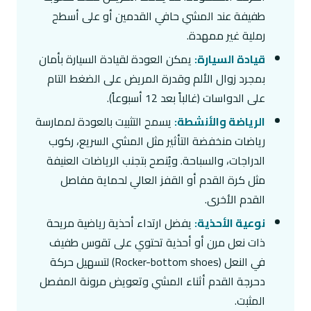
طفيفة عند المشي حافي القدمين أو على أسطح
رملية غير ممهدة.
قيادة السيارة:
يمكن العودة لقيادة السيارة بأمان
بمجرد زوال الألم وقدرة المريض على الضغط التام
على الدواسات (غالباً بعد 12 أسبوعاً).
الرياضة والأنشطة:
يسمح التثبيت بالعودة لممارسة
رياضات منخفضة التأثير مثل المشي السريع، ركوب
الدراجات، والسباحة. ويُنصح بتجنب الرياضات العنيفة
مثل كرة القدم أو القفز العالي لحماية مفاصل
القدم الأخرى.
نوعية الأحذية:
يفضل ارتداء أحذية رياضية مريحة
ذات نعل مرن أو أحذية تحتوي على تقوس طفيف
في النعل (Rocker-bottom shoes) لتسهيل حركة
دحرجة القدم أثناء المشي وتعويض مرونة المفصل
المثبت.