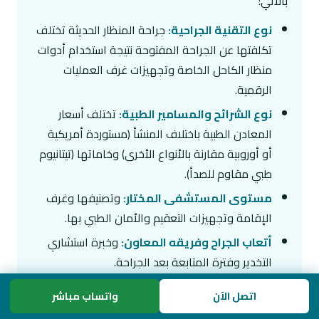
بالآتي:
نوع التقنية الجراحية:
جراحة المنظار الحديثة تختلف
تكلفتها عن الجراحة المفتوحة نتيجة استخدام أدوات
منظار الكاحل الخاصة وتجهيزات غرف العمليات
الرقمية.
نوع الشرائح والمسامير الطبية:
تختلف أسعار
المعادن الطبية باختلاف المنشأ (مستوردة أمريكية
أو أوروبية مقارنة بالأنواع الأخرى) وخاماتها (تيتانيوم
طبي مقاوم للصدأ).
مستوى المستشفى المختار:
وتصنيفها وغرف
الإقامة وتجهيزات التعقيم والأمان الطبي بها.
أتعاب الجراح وفريقه المعاون:
وخبرة استشاري
التخدير وفترة المتابعة بعد الجراحة.
لماذا تختار عيادة أ.د. عمرو ناجي لإجراء
اتصل الآن
واتساب مباشر
الجراحة؟