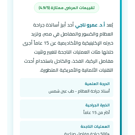
تقييمات المرضى ممتازة (4.9/5)
يُعد
أ.د. عمرو ناجي
أحد أبرز أساتذة جراحة
العظام والكسور والمفاصل في مصر، وتزيد
خبرته الإكلينيكية والأكاديمية عن 15 عاماً أجرى
خلالها مئات العمليات الناجحة لتغيير وتثبيت
مفاصل الركبة، الفخذ، والكاحل باستخدام أحدث
التقنيات الألمانية والأمريكية المتطورة.
الدرجة العلمية
أستاذ جراحة العظام - طب عين شمس
الخبرة الجراحية
أكثر من 15 عاماً
العمليات الناجحة
+500 جراحة مفاصل صناعية