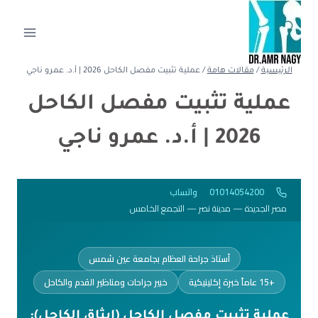
الرئيسية
/
مقالات هامة
/
عملية تثبيت مفصل الكاحل 2026 | أ.د. عمرو ناجي
عملية تثبيت مفصل الكاحل
2026 | أ.د. عمرو ناجي
01014054200
واتساب
مصر الجديدة — مدينة نصر — التجمع الخامس
أستاذ جراحة العظام بجامعة عين شمس
+15 عاماً خبرة إكلينيكية
خبير جراحات ومناظير القدم والكاحل
عملية تثبيت مفصل الكاحل (إيثاق الكاحل):