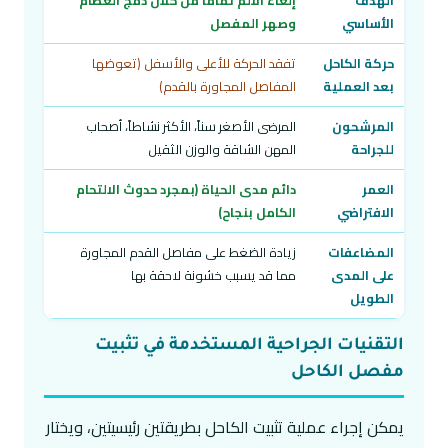
الأساسي
وصهر المفصل
الإمكان
حركة الكاحل
تفقد الحركة للأعلى والأسفل (تعوضها
تتحسن 
بعد العملية
المفاصل المجاورة بالقدم)
الطبيع
المرشحون
المرضى الأصغر سناً، الأكثر نشاطاً، أصحاب
للجراحة
المهن الشاقة والوزن الثقيل
المحدود
العمر
دائم مدى الحياة (بمجرد حدوث الالتحام
الافتراضي
الكامل بنجاح)
لاحقاً
المضاعفات
زيادة الضغط على مفاصل القدم المجاورة
ارتخاء 
على المدى
مما قد يسبب خشونة لاحقة بها
المعدني
الطويل
التقنيات الجراحية المستخدمة في تثبيت
مفصل الكاحل
يمكن إجراء عملية تثبيت الكاحل بطريقتين رئيسيتين، ويختار