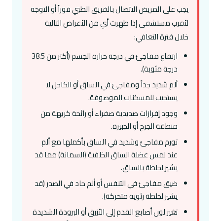
يجب على المريض الاتصال بالفريق الطبي فوراً أو التوجه
لأقرب مستشفى إذا ظهرت أي من الأعراض التالية
خلال فترة التعافي:
ارتفاع مفاجئ في درجة حرارة الجسم (أكثر من 38.5
درجة مئوية).
ألم شديد جداً ومفاجئ في الساق أو الكاحل لا
يستجيب للمسكنات الموصوفة.
وجود إفرازات صديدية صفراء أو رائحة كريهة من
منطقة الجرح أو الجبيرة.
تورم مفاجئ وشديد في الساق بأكملها مع ألم
عند لمس عضلة الساق الخلفية (السمانة) مما قد
يشير لجلطة بالساق.
ضيق مفاجئ في التنفس أو ألم حاد في الصدر (قد
يشير لجلطة رئوية متحركة).
تغير لون أصابع القدم إلى الأزرق أو البرودة الشديدة