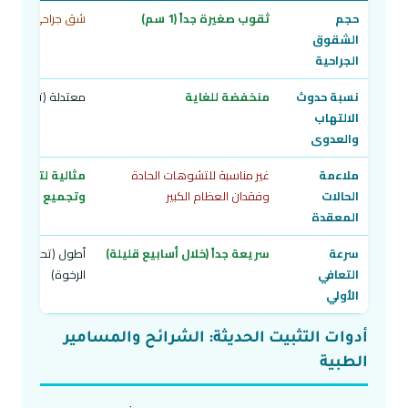
حجم
ثقوب صغيرة جداً (1 سم)
شق جراحي طولي (10 - 15 سم
الشقوق
الجراحية
نسبة حدوث
منخفضة للغاية
معتدلة (تتطلب عنا
الالتهاب
والعدوى
ملاءمة
غير مناسبة للتشوهات الحادة
مثالية لتصحيح 
الحالات
وفقدان العظام الكبير
وتجميع أسطح ال
المعقدة
سرعة
سريعة جداً (خلال أسابيع قليلة)
أطول (تحتاج وقتاً 
التعافي
الرخوة)
الأولي
أدوات التثبيت الحديثة: الشرائح والمسامير
الطبية