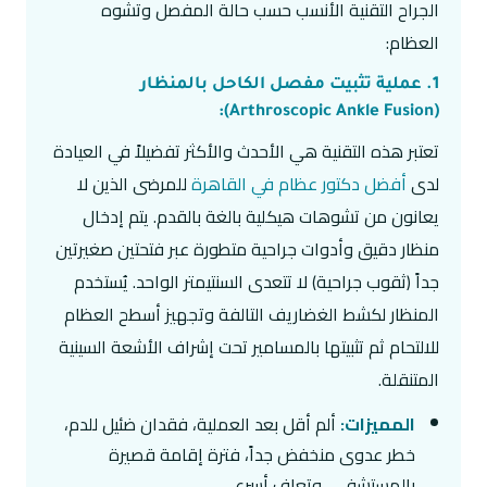
الجراح التقنية الأنسب حسب حالة المفصل وتشوه
العظام:
1. عملية تثبيت مفصل الكاحل بالمنظار
(Arthroscopic Ankle Fusion):
تعتبر هذه التقنية هي الأحدث والأكثر تفضيلاً في العيادة
لدى
أفضل دكتور عظام في القاهرة
للمرضى الذين لا
يعانون من تشوهات هيكلية بالغة بالقدم. يتم إدخال
منظار دقيق وأدوات جراحية متطورة عبر فتحتين صغيرتين
جداً (ثقوب جراحية) لا تتعدى السنتيمتر الواحد. يُستخدم
المنظار لكشط الغضاريف التالفة وتجهيز أسطح العظام
للالتحام ثم تثبيتها بالمسامير تحت إشراف الأشعة السينية
المتنقلة.
المميزات:
ألم أقل بعد العملية، فقدان ضئيل للدم،
خطر عدوى منخفض جداً، فترة إقامة قصيرة
بالمستشفى، وتعافٍ أسرع.