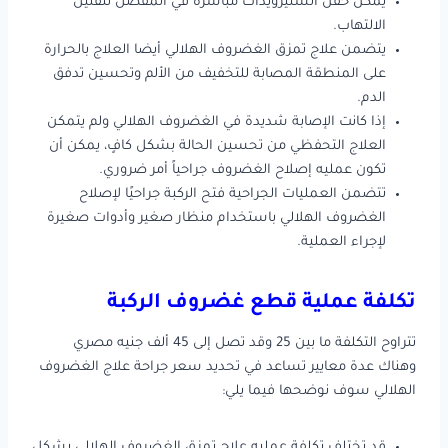
يمكن حقن الستيرويدات مباشرة في المفصل لتقليل
الالتهاب.
يتضمن علاج تمزق الغضروف الهلالي أيضا العلاج بالحرارة
على المنطقة المصابة للتخفيف من الألم وتحسين تدفق
الدم.
إذا كانت الإصابة شديدة في الغضروف الهلالي ولم يتمكن
العلاج التحفظي من تحسين الحالة بشكل كافٍ، يمكن أن
تكون عمليه إصلاح الغضروف جراحياً أمر ضروري.
تتضمن العمليات الجراحية فتح الركبة جراحيًا لإصلاح
الغضروف الهلالي باستخدام منظار صغير وأدوات صغيرة
لإجراء العملية.
تكلفة
عملية قطع غضروف الركبة
تتراوح التكلفة ما بين 25 وقد تصل إلى 45 ألف جنيه مصري
وهناك عدة معايير تساعد في تحديد سعر جراحة علاج الغضروف
الهلالي سوف نوضحها فيما يلي:
قد تختلف تكلفة عمليه علاج تمزق الغضروف الهلالي بشكل