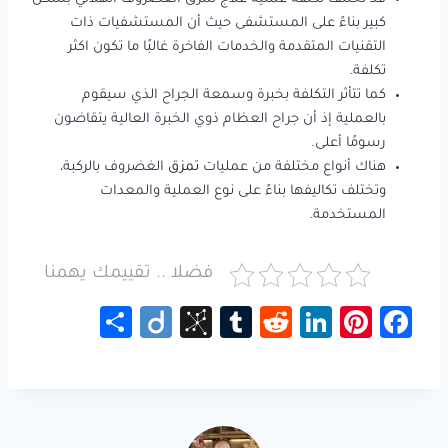
كبير بناءً على المستشفى حيث أن المستشفيات ذات
التقنيات المتقدمة والخدمات الفاخرة غالبًا ما تكون اكثر
تكلفة.
كما تتأثر التكلفة بخبرة وسمعة الجراح الذي سيقوم
بالعملية إذ أن جراح العظام ذوي الخبرة العالية يتقاضون
رسومًا أعلى.
هناك أنواع مختلفة من عمليات
تمزق
الغضروف بالركبة،
وتختلف تكاليفها بناءً على نوع العملية والمعدات
المستخدمة.
فضلا .. تقييمك يهمنا
S
Di
Bi
Tu
R
Li
Pi
Fa
h
ig
b
m
e
nk
nt
ce
ar
o
S
bl
d
e
er
b
e
o
r
di
dI
es
o