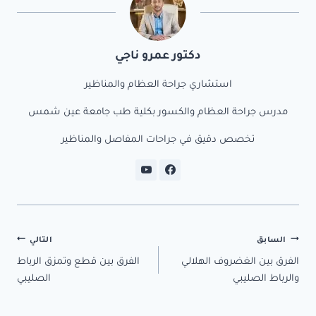
n
t
n
t
ok
o
m
دكتور عمرو ناجي
y
استشاري جراحة العظام والمناظير
مدرس جراحة العظام والكسور بكلية طب جامعة عين شمس
تخصص دقيق في جراحات المفاصل والمناظير
تصفّح
السابق
التالي
الفرق بين الغضروف الهلالي
الفرق بين قطع وتمزق الرباط
المقالات
والرباط الصليبي
الصليبي