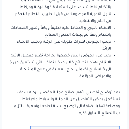
ممارسة تمارين العلاج الطبيعي التي وصفها الطبيب
بانتظام لانها تساعد على استعادة قوة الركبة وحركتها.
تناول الأدوية الموصوفة من قبل الطبيب بانتظام للتحكم
في الألم والالتهاب.
الاعتناء بالجرح و الحفاظ عليه نظيفاً وجافاً وتغيير الضمادات
بانتظام وفقًا لتوجيهات الدكتور المعالج.
تجنب الجلوس لفترات طويلة على الركبة وتجنب الانحناء
الزائد.
يجب على المرضى الذين خضعوا لجراحة تغيير مفصل الركبه
الالتزام بهذه النصائح خلال مدة التعافى التي تستغرق من 6
الى 8 أسابيع لضمان نجاح العملية في علاج المشكلة
والاعراض المؤلمة.
بعد توضيح تفصيلي لأهم نصائح عملية مفصل الركبه سوف
نستكمل بعض التفاصيل عن العملية واسبابها واجراءتها
ومضاعفاتها بالاضافة الى توضيح نسبة نجاحها وأهمية الإلتزام
ب النصائح السابق ذكرها.