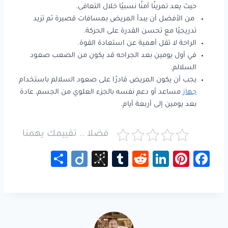
حيث يعد تمرينًا آمنًا نسبيًا خلال التعافى.
من الأفضل أن يبدأ المريض بمسافات قصيرة ثم تزيد
تدريجيًا مع تحسن القدرة على الحركة.
الراحة لا تقل أهمية عن استعادة القوة.
في أول يومين بعد الجراحه قد يكون من الصعب صعود
السلالم.
يجب أن يكون المريض قادرًا على صعود السلالم باستخدام
جهاز
مساعد أو دعم نفسه بالجزء العلوي من الجسم، عادة
بعد يومين إلى أربعة أيام.
فضلا .. تقييمك يهمنا
S
Di
Bi
Tu
R
Li
Pi
Fa
h
ig
b
m
e
nk
nt
ce
ar
o
S
bl
d
e
er
b
e
o
r
di
dI
es
o
n
t
n
t
ok