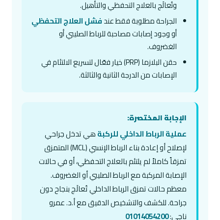
وتُعالَج بالعلاج التحفظي والتأهيل.
الجراحة مطلوبة فقط عند
فشل العلاج التحفظي
أو وجود إصابات مصاحبة للرباط الصليبي أو
الغضروف.
حقن البلازما (PRP) خيار فعّال لتسريع الالتئام في
الإصابات من الدرجة الثانية والثالثة.
الإجابة المختصرة:
عملية الرباط الداخلي للركبة
هي تدخل جراحي
لإصلاح أو إعادة بناء الرباط الإنسي (MCL) المتمزق
تمزقاً كاملاً لم يلتئم بالعلاج التحفظي، أو في حالات
الإصابة المركبة مع الرباط الصليبي أو الغضروف.
معظم حالات تمزق الرباط الداخلي تُعالَج بنجاح دون
جراحة. للكشف والتشخيص الدقيق مع أ.د. عمرو
ناجي:
01014054200