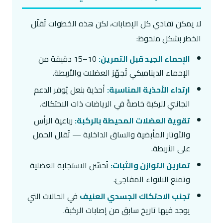
لا يمكن تفادي كل الإصابات، لكن هذه الخطوات تُقلّل
الخطر بشكل ملحوظ:
الإحماء الجيد قبل التمرين:
10–15 دقيقة من
الإحماء الديناميكي تُجهّز العضلات والأربطة.
ارتداء الأحذية المناسبة:
أحذية بنعل يُوفر الدعم
الجانبي للركبة خاصةً في الرياضات ذات الاحتكاك.
تقوية العضلات المحيطة بالركبة:
رباعية الرأس
والأوتار المأبضية والساق الداخلية — تُقلل الحمل
على الأربطة.
تمارين التوازن والثبات:
تُحسّن الاستجابة العضلية
وتمنع الالتواء المفاجئ.
تجنب الاحتكاك الجسدي العنيف
في الحالات التي
يوجد فيها تاريخ سابق من إصابات الركبة.