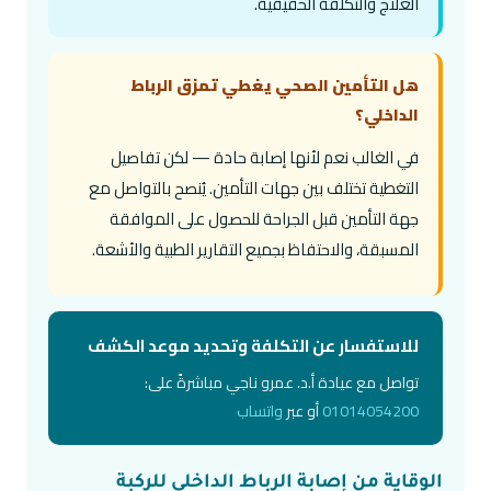
العلاج والتكلفة الحقيقية.
هل التأمين الصحي يغطي تمزق الرباط
الداخلي؟
في الغالب نعم لأنها إصابة حادة — لكن تفاصيل
التغطية تختلف بين جهات التأمين. يُنصح بالتواصل مع
جهة التأمين قبل الجراحة للحصول على الموافقة
المسبقة، والاحتفاظ بجميع التقارير الطبية والأشعة.
للاستفسار عن التكلفة وتحديد موعد الكشف
تواصل مع عيادة أ.د. عمرو ناجي مباشرةً على:
01014054200
أو عبر
واتساب
الوقاية من إصابة الرباط الداخلي للركبة