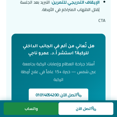
الإيقاف التدريجي للتمرين:
التبريد بعد الجلسة
يُقلل الالتهاب المتراكم في الأربطة.
CTA
هل تُعاني من ألم في الجانب الداخلي
للركبة؟ استشر أ.د. عمرو ناجي
أستاذ جراحة العظام وإصابات الركبة بجامعة
عين شمس — خبرة +15 عاماً في علاج أربطة
الركبة
اتصل الآن: 01014054200
واتساب مباشر
اتصل الآن
واتساب