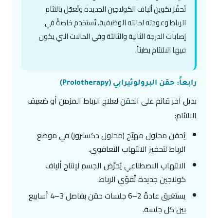
تُحفّز تكوين ألياف الكولاجين الجديدة وتُعجّل بالتئام
الرباط وعودته لحالته الوظيفية. تُستخدم خاصةً في
إصابات الدرجة الثانية والثالثة وفي الحالات التي يكون
فيها الالتئام بطيئاً.
رابعاً: حقن البرولوثيرابي (Prolotherapy)
بديل آخر قائم على الحقن لعلاج الرباط المزمن أو ضعيف
الالتئام:
يُحقن محلول مهيّج (محلول دكستروز) في موضع
الرباط لتحفيز الالتهاب التعافوي.
الالتهاب الاصطناعي يُحرّض الجسم لإنتاج ألياف
كولاجين جديدة تُقوّي الرباط.
يستغرق عادةً 2–6 جلسات حقن بفاصل 3–4 أسابيع
بين كل جلسة.