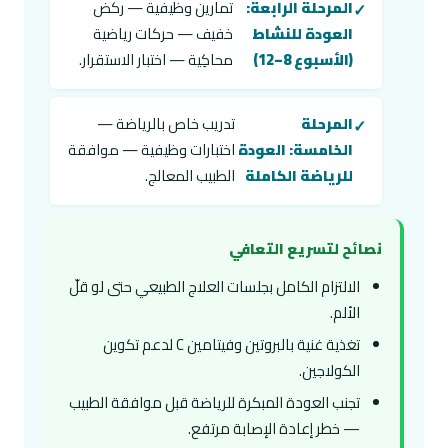
المرحلة الرابعة:
تمارين وظيفية — ركض
العودة للنشاط
خفيف — حركات رياضية
(الأسبوع 8–12)
محاكِية — اختبار الاستقرار.
المرحلة
تدريب خاص بالرياضة —
الخامسة: العودة
اختبارات وظيفية — موافقة
للرياضة الكاملة
الطبيب المعالج.
نصائح لتسريع التعافي
الالتزام الكامل بجلسات العلاج الطبيعي حتى لو قلّ
الألم.
تغذية غنية بالبروتين وفيتامين C لدعم تكوين
الكولاجين.
تجنب العودة المبكرة للرياضة قبل موافقة الطبيب
— خطر إعادة الإصابة مرتفع.