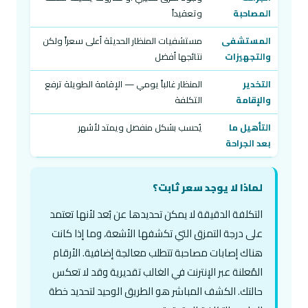
المصاحبة
وتعقيداً
المستشفى
مستشفيات المنظار الحديثة أعلى سعراً ولكن
والتجهيزات
نتائجها أفضل
التخدير
المنظار غالباً يومي — الإقامة الطويلة ترفع
والإقامة
التكلفة
التأهيل ما
يُحسب بشكل منفصل ويمتد لأشهر
بعد الجراحة
لماذا لا يوجد سعر ثابت؟
التكلفة الدقيقة لا يمكن تحديدها عن بُعد لأنها تعتمد
على درجة التمزق التي تكشفها الأشعة، وما إذا كانت
هناك إصابات مصاحبة تتطلب معالجة إضافية. الأرقام
المُعلنة عبر الإنترنت في الغالب تقديرية وقد لا تعكس
حالتك. الكشف المباشر هو الطريق الوحيد لتحديد خطة