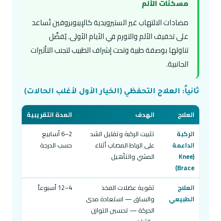
مسكنات الألم
مضادات الالتهاب غير الستيرويدية كالإيبوبروفين تُساعد
على تخفيف الألم والتورم في الأيام الأولى. يُفضَّل
تناولها بوصفة طبية وتحت إشراف الطبيب لتجنب التأثيرات
الجانبية.
ثانياً: العلاج التحفظي (الخيار الأول لأغلب الحالات)
العلاج
الهدف
المدة التقريبية
الركبة
تثبيت الركبة وتقليل الشد
2–6 أسابيع
الداعمة
على الرباط المصاب أثناء
حسب الدرجة
(Knee
المشي والتأهيل
Brace)
العلاج
تقوية عضلات الفخذ
4–12 أسبوعاً
الطبيعي
والساق — استعادة مدى
الحركة — تحسين التوازن