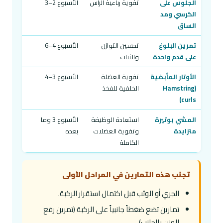
الجلوس على
تقوية رباعية الرأس
الأسبوع 2–3
الكرسي ومد
الساق
تمرين البلوغ
تحسين التوازن
الأسبوع 4–6
على قدم واحدة
والثبات
الأوتار المأبضية
تقوية العضلة
الأسبوع 3–4
(Hamstring
الخلفية للفخذ
curls)
المشي بوتيرة
استعادة الوظيفة
الأسبوع 3 وما
متزايدة
وتقوية العضلات
بعده
الكاملة
تجنب هذه التمارين في المراحل الأولى
الجري أو الوثب قبل اكتمال استقرار الركبة.
تمارين تضع ضغطاً جانبياً على الركبة (تمرين رفع
الوزن بالجانب).