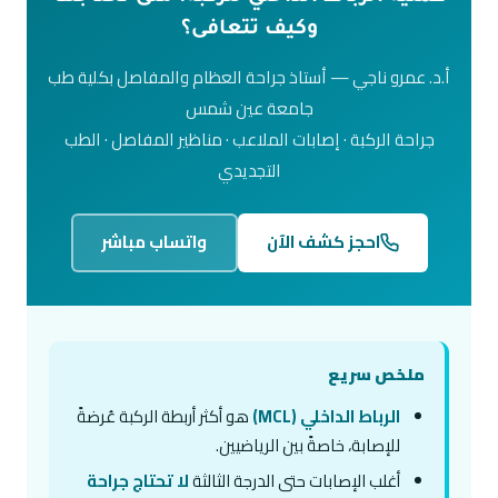
وكيف تتعافى؟
أ.د. عمرو ناجي — أستاذ جراحة العظام والمفاصل بكلية طب
جامعة عين شمس
جراحة الركبة · إصابات الملاعب · مناظير المفاصل · الطب
التجديدي
احجز كشف الآن
واتساب مباشر
ملخص سريع
الرباط الداخلي (MCL)
هو أكثر أربطة الركبة عُرضةً
للإصابة، خاصةً بين الرياضيين.
أغلب الإصابات حتى الدرجة الثالثة
لا تحتاج جراحة