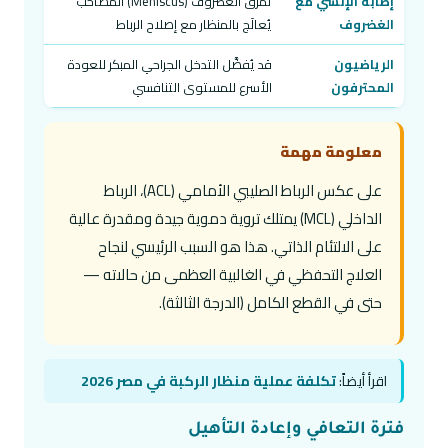
إصابة الإنسي مع
تمزق الغضروف (Meniscus) المصاحب
الغضروف
يُعالَج بالمنظار مع إصلاح الرباط
الرياضيون
قد يُفضَّل التدخل الجراحي المبكر للعودة
المحترفون
الأسرع للمستوى التنافسي
معلومة مهمة
على عكس الرباط الصليبي الأمامي (ACL)، الرباط
الداخلي (MCL) يمتلك تروية دموية جيدة ومقدرة عالية
على الالتئام الذاتي. هذا هو السبب الرئيسي لنجاح
العلاج التحفظي في الغالبية العظمى من حالاته —
حتى في القطع الكامل (الدرجة الثالثة).
اقرأ أيضاً:
تكلفة عملية منظار الركبة في مصر 2026
فترة التعافي وإعادة التأهيل