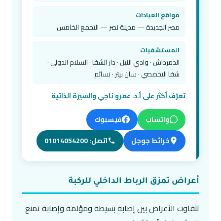
مواقع العيادات
مصر الجديدة — مدينة نصر — التجمع الخامس
المستشفيات
الدمرداش · وادي النيل · دار الشفا · السلام الدولي ·
شفا التخصصي · سان بيتر · نسائم
تعرّف أكثر على أ.د. عمرو ناجي والسيرة الذاتية
واتساب
فيسبوك
خرائط جوجل
اتصل: 01014054200
أعراض تمزق الرباط الداخلي للركبة
تتفاوت الأعراض بين إصابة بسيطة ومؤلمة وإصابة تمنع