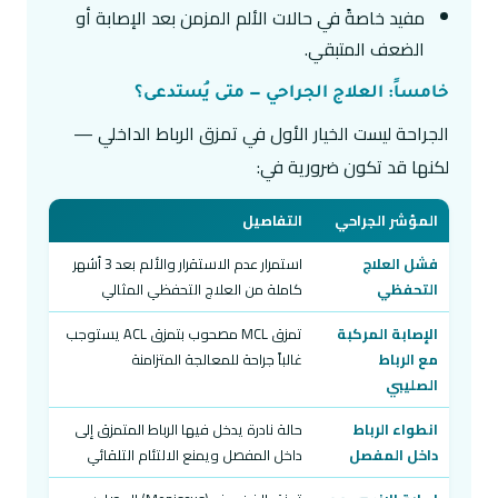
مفيد خاصةً في حالات الألم المزمن بعد الإصابة أو
الضعف المتبقي.
خامساً: العلاج الجراحي — متى يُستدعى؟
الجراحة ليست الخيار الأول في تمزق الرباط الداخلي —
لكنها قد تكون ضرورية في:
المؤشر الجراحي
التفاصيل
فشل العلاج
استمرار عدم الاستقرار والألم بعد 3 أشهر
التحفظي
كاملة من العلاج التحفظي المثالي
الإصابة المركبة
تمزق MCL مصحوب بتمزق ACL يستوجب
مع الرباط
غالباً جراحة للمعالجة المتزامنة
الصليبي
انطواء الرباط
حالة نادرة يدخل فيها الرباط المتمزق إلى
داخل المفصل
داخل المفصل ويمنع الالتئام التلقائي