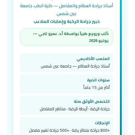
أستاذ جراحة العظام والمفاصل — كلية الطب، جامعة
عين شمس
خبير جراحة الركبة وإصابات الملاعب
كُتب وروجِع طبياً بواسطة أ.د. عمرو ناجي —
يونيو 2026
المنصب الأكاديمي
أستاذ جراحة العظام — جامعة عين شمس
سنوات الخبرة
أكثر من 15 عاماً
التخصص الأوثق صلة
جراحة الركبة · أربطة الركبة · مناظير المفاصل
الإنجازات
+800 جراحة منظار ركبة · +500 جراحة تغيير مفصل