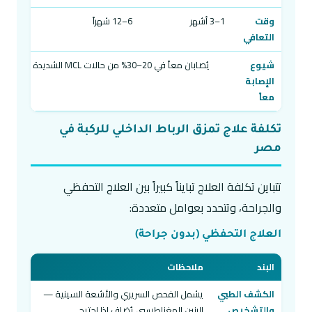
وقت
1–3 أشهر
6–12 شهراً
التعافي
شيوع
يُصابان معاً في 20–30% من حالات MCL الشديدة
الإصابة
معاً
تكلفة علاج تمزق الرباط الداخلي للركبة في
مصر
تتباين تكلفة العلاج تبايناً كبيراً بين العلاج التحفظي
والجراحة، وتتحدد بعوامل متعددة:
العلاج التحفظي (بدون جراحة)
البند
ملاحظات
الكشف الطبي
يشمل الفحص السريري والأشعة السينية —
والتشخيص
الرنين المغناطيسي يُضاف إذا احتيج