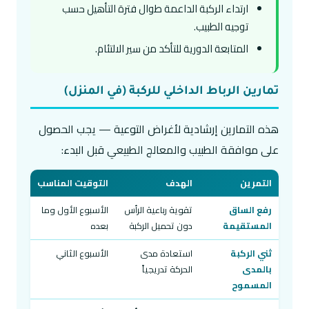
ارتداء الركبة الداعمة طوال فترة التأهيل حسب
توجيه الطبيب.
المتابعة الدورية للتأكد من سير الالتئام.
تمارين الرباط الداخلي للركبة (في المنزل)
هذه التمارين إرشادية لأغراض التوعية — يجب الحصول
على موافقة الطبيب والمعالج الطبيعي قبل البدء:
التمرين
الهدف
التوقيت المناسب
رفع الساق
تقوية رباعية الرأس
الأسبوع الأول وما
المستقيمة
دون تحميل الركبة
بعده
ثني الركبة
استعادة مدى
الأسبوع الثاني
بالمدى
الحركة تدريجياً
المسموح