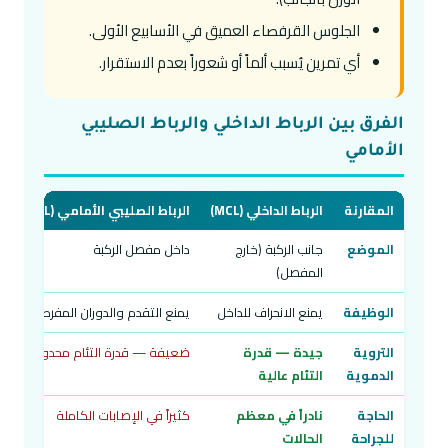
الجلوس القرفصاء العميق في الأسابيع الأولى.
أي تمرين يُسبب ألماً أو شعوراً بعدم الاستقرار.
الفرق بين الرباط الداخلي والرباط الصليبي
الأمامي
المقارنة
الرباط الداخلي (MCL)
الرباط الصليبي الأمامي (ACL)
الموضع
جانب الركبة (خارج
داخل مفصل الركبة
المفصل)
الوظيفة
يمنع الانحراف للداخل
يمنع التقدم والدوران المفرط
التروية
جيدة — قدرة
ضعيفة — قدرة التئام محدودة
الدموية
التئام عالية
الحاجة
نادراً في معظم
كثيراً في الإصابات الكاملة
للجراحة
الحالات