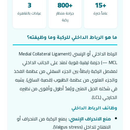
3
+800
+15
عاماً خبرة
جراحة منظار
عيادات بالقاهرة
ركبة
ما هو الرباط الداخلي للركبة وما وظيفته؟
الرباط الداخلي أو الإنسي (Medial Collateral Ligament
— MCL) حزمة ليفية قوية تمتد على الجانب الداخلي
لمفصل الركبة رابطةً بين الجزء السفلي من عظمة الفخذ
والجزء العلوي من عظمة الظنبوب (قصبة الساق). يشبه
في شكله الحبل المتين ويُعدّ أطول وأقوى من نظيره
الخارجي (LCL).
وظائف الرباط الداخلي
منع الانحراف الإنسي:
يمنع الركبة من الانحراف أو
الانفتاح للداخل (Valgus stress).