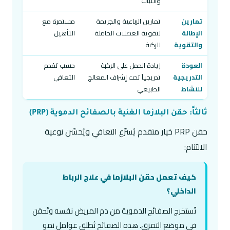
والثبات
تمارين
تمارين الرباعية والجريمة
مستمرة مع
الإطالة
لتقوية العضلات الحاملة
التأهيل
والتقوية
للركبة
العودة
زيادة الحمل على الركبة
حسب تقدم
التدريجية
تدريجياً تحت إشراف المعالج
التعافي
للنشاط
الطبيعي
ثالثاً: حقن البلازما الغنية بالصفائح الدموية (PRP)
حقن PRP خيار متقدم يُسرّع التعافي ويُحسّن نوعية
الالتئام:
كيف تعمل حقن البلازما في علاج الرباط
الداخلي؟
تُستخرج الصفائح الدموية من دم المريض نفسه وتُحقن
في موضع التمزق. هذه الصفائح تُطلق عوامل نمو