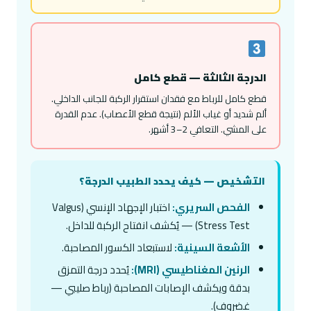
الدرجة الثالثة — قطع كامل
قطع كامل للرباط مع فقدان استقرار الركبة للجانب الداخلي.
ألم شديد أو غياب الألم (نتيجة قطع الأعصاب). عدم القدرة
على المشي. التعافي 2–3 أشهر.
التشخيص — كيف يحدد الطبيب الدرجة؟
الفحص السريري:
اختبار الإجهاد الإنسي (Valgus
Stress Test) — يُكشف انفتاح الركبة للداخل.
الأشعة السينية:
لاستبعاد الكسور المصاحبة.
الرنين المغناطيسي (MRI):
يُحدد درجة التمزق
بدقة ويكشف الإصابات المصاحبة (رباط صليبي —
غضروف).