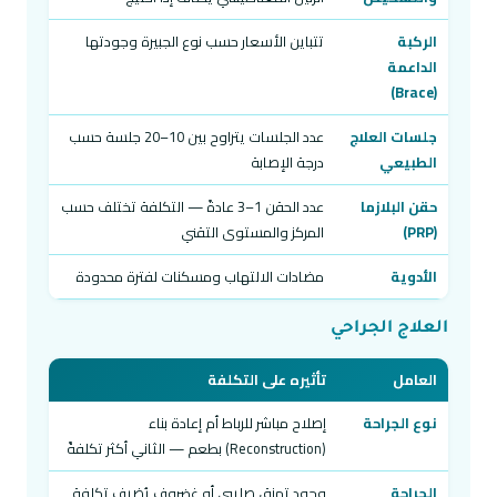
الركبة
تتباين الأسعار حسب نوع الجبيرة وجودتها
الداعمة
(Brace)
جلسات العلاج
عدد الجلسات يتراوح بين 10–20 جلسة حسب
الطبيعي
درجة الإصابة
حقن البلازما
عدد الحقن 1–3 عادةً — التكلفة تختلف حسب
(PRP)
المركز والمستوى التقني
الأدوية
مضادات الالتهاب ومسكنات لفترة محدودة
العلاج الجراحي
العامل
تأثيره على التكلفة
نوع الجراحة
إصلاح مباشر للرباط أم إعادة بناء
(Reconstruction) بطعم — الثاني أكثر تكلفةً
الجراحة
وجود تمزق صليبي أو غضروف يُضيف تكلفة