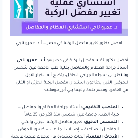
افضل دكتور تغيير مفصل الركبة في مصر — أ.د. عمرو ناجي
أفضل دكتور تغيير مفصل الركبة في مصر هو
أ.د. عمرو ناجي
،
أستاذ جراحة العظام والمفاصل بكلية طب جامعة عين شمس.
وبالنظر إلى سجله الجراحي الحافل، يتضح أنه الخيار الأول
للمرضى الذين يحتاجون استبدال مفصل الركبة الجزئي أو الكلي
في القاهرة ومصر كلها. وفيما يلي أبرز مؤهلاته:
المنصب الأكاديمي:
أستاذ جراحة العظام والمفاصل —
كلية الطب، جامعة عين شمس منذ أكثر من 25 عاماً
التخصص الدقيق:
تغيير مفاصل الركبة الجزئي والكلي —
المفاصل الصناعية — إصابات الملاعب — كسور الحوض
الأبحاث العلمية:
أبحاث منشورة في مجلات علمية عالمية