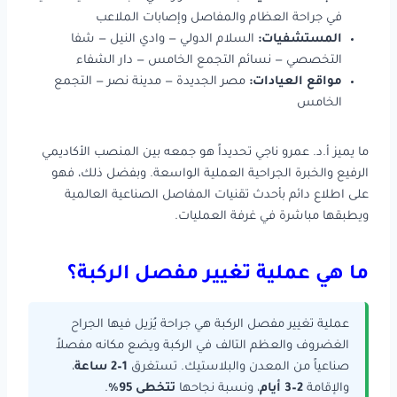
في جراحة العظام والمفاصل وإصابات الملاعب
المستشفيات:
السلام الدولي — وادي النيل — شفا
التخصصي — نسائم التجمع الخامس — دار الشفاء
مواقع العيادات:
مصر الجديدة — مدينة نصر — التجمع
الخامس
ما يميز أ.د. عمرو ناجي تحديداً هو جمعه بين المنصب الأكاديمي
الرفيع والخبرة الجراحية العملية الواسعة. وبفضل ذلك، فهو
على اطلاع دائم بأحدث تقنيات المفاصل الصناعية العالمية
ويطبقها مباشرة في غرفة العمليات.
ما هي عملية تغيير مفصل الركبة؟
عملية تغيير مفصل الركبة هي جراحة يُزيل فيها الجراح
الغضروف والعظم التالف في الركبة ويضع مكانه مفصلاً
صناعياً من المعدن والبلاستيك. تستغرق
1–2 ساعة
،
والإقامة
2–3 أيام
، ونسبة نجاحها
تتخطى 95%
.