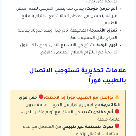
تدريجياً دون تدخل.
ألم مزمن مؤقت:
يعاني منه بعض المرضى لعدة أشهر.
غير أنه يتحسن في معظم الحالات مع الالتزام بالعلاج
الطبيعي.
تمزق الأنسجة المحيطة:
نادر جداً. وعند حدوثه، يعالجه
الجراح خلال العملية ذاتها.
تورم الركبة:
شائع في الأسابيع الأولى. ومع ذلك، يزول
تدريجياً مع الالتزام بالعلاج الطبيعي والرفع.
علامات تحذيرية تستوجب الاتصال
بالطبيب فوراً
تواصل مع الطبيب فوراً إذا لاحظت:
حمى فوق
38.5 درجة
مع احمرار وإفراز من الجرح — علامة عدوى
ألم مفاجئ شديد
في الساق مع تورم وتغير اللون —
علامة جلطة
صوت طقطقة غير طبيعي
من المفصل مع عدم
استقرار — احتمال ارتخاء