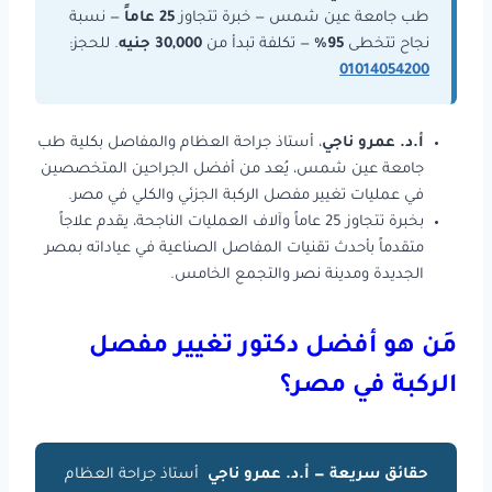
طب جامعة عين شمس — خبرة تتجاوز
25 عاماً
— نسبة
نجاح تتخطى
95%
— تكلفة تبدأ من
30,000 جنيه
. للحجز:
01014054200
أ.د. عمرو ناجي
، أستاذ جراحة العظام والمفاصل بكلية طب
جامعة عين شمس، يُعد من أفضل الجراحين المتخصصين
في عمليات تغيير مفصل الركبة الجزئي والكلي في مصر.
بخبرة تتجاوز 25 عاماً وآلاف العمليات الناجحة، يقدم علاجاً
متقدماً بأحدث تقنيات المفاصل الصناعية في عياداته بمصر
الجديدة ومدينة نصر والتجمع الخامس.
مَن هو أفضل دكتور تغيير مفصل
الركبة في مصر؟
حقائق سريعة — أ.د. عمرو ناجي
أستاذ جراحة العظام