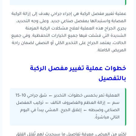
عملية تغيير مفصل الركبة هي إجراء جراحي يهدف إلى إزالة الركبة
المصابة واستبدالها بمفصل صناعي جديد. وعلى وجه التحديد،
يجري الجراح هذه العملية لعلاج مشكلات الركبة المزمنة
الشديدة التي فشلت فيها جميع الخيارات التحفظية. وفي جميع
الحالات، يعتمد الجراح على التخدير الكلي أو النصفي لضمان راحة
المريض الكاملة.
خطوات عملية تغيير مفصل الركبة
بالتفصيل
العملية تمر بخمس خطوات: التخدير ← شق جراحي 10–15
سم ← إزالة العظم والغضروف التالف ← تركيب المفصل
الصناعي وضبطه ← إغلاق الجرح. المشي يبدأ في اليوم
التالي مباشرةً.
لكثير من المرضى، معرفة تفاصيل ما سيحدث لهم تُقلل القلق