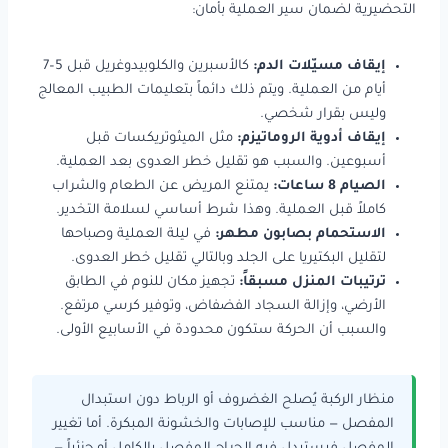
التحضيرية لضمان سير العملية بأمان:
إيقاف مسيّلات الدم:
كالأسبرين والكلوبيدوغريل قبل 5–7
أيام من العملية. ويتم ذلك دائماً بتعليمات الطبيب المعالج
وليس بقرار شخصي.
إيقاف أدوية الروماتيزم:
مثل الميثوتريكسات قبل
أسبوعين. والسبب هو تقليل خطر العدوى بعد العملية.
الصيام 8 ساعات:
يمتنع المريض عن الطعام والشراب
كاملاً قبل العملية. وهذا شرط أساسي لسلامة التخدير.
الاستحمام بصابون مطهر:
في ليلة العملية وصباحها
لتقليل البكتيريا على الجلد وبالتالي تقليل خطر العدوى.
ترتيبات المنزل مسبقاً:
تجهيز مكان للنوم في الطابق
الأرضي، وإزالة السجاد الفضفاض، وتوفير كرسي مرتفع.
والسبب أن الحركة ستكون محدودة في الأسابيع الأولى.
منظار الركبة يُصلح الغضروف أو الرباط دون استبدال
المفصل — مناسب للإصابات والخشونة المبكرة. أما تغيير