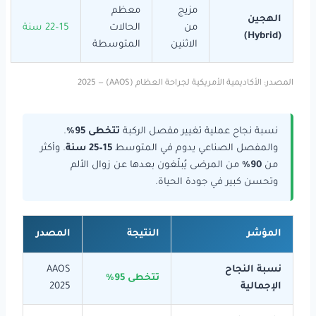
مزيج
معظم
الهجين
من
الحالات
15–22 سنة
(Hybrid)
الاثنين
المتوسطة
المصدر: الأكاديمية الأمريكية لجراحة العظام (AAOS) — 2025
نسبة نجاح عملية تغيير مفصل الركبة
تتخطى 95%
.
والمفصل الصناعي يدوم في المتوسط
15–25 سنة
. وأكثر
من
90%
من المرضى يُبلّغون بعدها عن زوال الألم
وتحسن كبير في جودة الحياة.
المؤشر
النتيجة
المصدر
نسبة النجاح
AAOS
تتخطى 95%
الإجمالية
2025