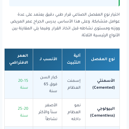
اختيار نوع المفصل الصناعي قرار طبي دقيق يعتمد على عدة
عوامل متشابكة. وعلى هذا الأساس، يدرس الجراح عمر المريض
ووزنه ومستوى نشاطه قبل اتخاذ القرار. وفيما يلي المقارنة بين
الأنواع الرئيسية الثلاثة:
آلية
العمر
نوع المفصل
الأنسب لـ
التثبيت
الافتراضي
كبار السن
الأسمنتي
إسمنت
15–20
فوق 65
(Cemented)
العظام
سنة
سنة
نمو
الأصغر
البيولوجي
20–25
العظام
سناً والأكثر
(Cementless)
سنة
داخله
نشاطاً