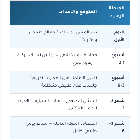
المرحلة
المتوقع والأهداف
الزمنية
اليوم
بدء المشي بمساعدة معالج طبيعي
الأول
وعكازات
أسبوع
مغادرة المستشفى — تمارين تحريك الركبة
1–2
— رعاية الجرح
أسبوع
تقليل الاعتماد على العكازات تدريجياً —
3–6
جلسات علاج طبيعي منتظمة
شهر 2–
المشي الطبيعي — قيادة السيارة — العودة
3
للعمل المكتبي
شهر 3–
استعادة الحركة الكاملة — نشاط يومي
6
طبيعي كامل