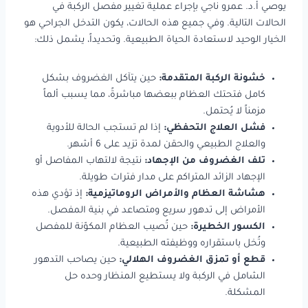
يوصي أ.د. عمرو ناجي بإجراء عملية تغيير مفصل الركبة في
الحالات التالية. وفي جميع هذه الحالات، يكون التدخل الجراحي هو
الخيار الوحيد لاستعادة الحياة الطبيعية. وتحديداً، يشمل ذلك:
خشونة الركبة المتقدمة:
حين يتآكل الغضروف بشكل
كامل فتحتك العظام ببعضها مباشرةً، مما يسبب ألماً
مزمناً لا يُحتمل.
فشل العلاج التحفظي:
إذا لم تستجب الحالة للأدوية
والعلاج الطبيعي والحقن لمدة تزيد على 6 أشهر.
تلف الغضروف من الإجهاد:
نتيجة لالتهاب المفاصل أو
الإجهاد الزائد المتراكم على مدار فترات طويلة.
هشاشة العظام والأمراض الروماتيزمية:
إذ تؤدي هذه
الأمراض إلى تدهور سريع ومتصاعد في بنية المفصل.
الكسور الخطيرة:
حين تُصيب العظام المكوّنة للمفصل
وتُخل باستقراره ووظيفته الطبيعية.
قطع أو تمزق الغضروف الهلالي:
حين يصاحب التدهور
الشامل في الركبة ولا يستطيع المنظار وحده حل
المشكلة.