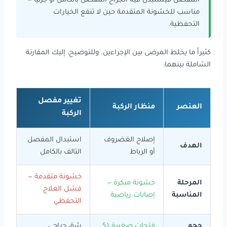
المفصل فيستبدل فيه الجراح المفصل بالكامل أو جزئياً —
مناسب للخشونة المتقدمة حين لا تنفع الخيارات
التحفظية.
كثيراً ما يخلط المرضى بين الإجراءين. وللتوضيح، إليك المقارنة
الشاملة بينهما:
تغيير مفصل
العنصر
منظار الركبة
الركبة
إصلاح الغضروف
استبدال المفصل
الهدف
أو الرباط
التالف بالكامل
خشونة متقدمة —
المرحلة
خشونة مبكرة —
فشل العلاج
المناسبة
إصابات رياضية
التحفظي
حجم
فتحات صغيرة (5
شق جراحي