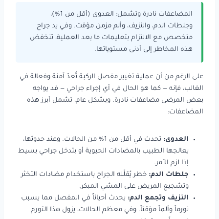
المضاعفات نادرة وتشمل: العدوى (أقل من 1%)،
وجلطات الدم، والنزيف، وألم مزمن مؤقت. وفي يد جراح
متخصص مع الالتزام بتعليمات ما بعد العملية، تنخفض
هذه المخاطر إلى أدنى مستوياتها.
على الرغم من أن عملية تغيير مفصل الركبة تُعدّ آمنة وفعالة في
الغالب، فإنه — كما هو الحال في أي إجراء جراحي — قد يواجه
بعض المرضى مضاعفات نادرة. وبشكل عام، تشمل أبرز هذه
المضاعفات:
العدوى:
تحدث في أقل من 1% من الحالات. وعند حدوثها،
يعالجها الطبيب بالمضادات الحيوية أو بتدخل جراحي بسيط
إذا لزم الأمر.
جلطات الدم:
خطر يُقلّله الجراح باستخدام مضادات التخثر
وتشجيع المريض على المشي المبكر.
النزيف وتجمع الدم:
يحدث أحياناً في المفصل مما يسبب
تورماً وألماً مؤقتاً. وفي معظم الحالات، يزول هذا التورم