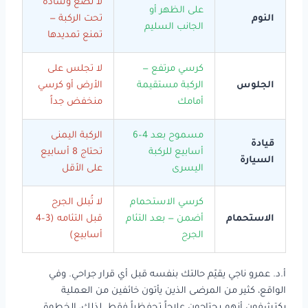
لا تضع وسادة
على الظهر أو
النوم
تحت الركبة —
الجانب السليم
تمنع تمديدها
كرسي مرتفع —
لا تجلس على
الجلوس
الركبة مستقيمة
الأرض أو كرسي
أمامك
منخفض جداً
مسموح بعد 4–6
الركبة اليمنى
قيادة
أسابيع للركبة
تحتاج 8 أسابيع
السيارة
اليسرى
على الأقل
كرسي الاستحمام
لا تُبلل الجرح
الاستحمام
أضمن — بعد التئام
قبل التئامه (3–4
الجرح
أسابيع)
أ.د. عمرو ناجي يقيّم حالتك بنفسه قبل أي قرار جراحي. وفي
الواقع، كثير من المرضى الذين يأتون خائفين من العملية
يكتشفون أنهم يحتاجون علاجاً تحفظياً فقط. لذلك، الخطوة