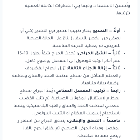
وتُحسن الاستعداد. وفيما يلي الخطوات الكاملة للعملية
بترتيبها:
أولاً — التخدير:
يختار طبيب التخدير نوع التخدير (كلي أو
نصفي من الخصر للأسفل) بناءً على الحالة الصحية
للمريض، ثم يعطيه الجرعة المناسبة.
ثانياً — الشق الجراحي:
يُحدث الجراح شقاً بطول 10–15
سم أمام الركبة للوصول إلى المفصل بوضوح كامل.
ثالثاً — إزالة الأجزاء التالفة:
يُزيل الجراح الغضروف
والعظم المتآكل من سطح عظمة الفخذ والساق وعظمة
الرضفة بدقة متناهية.
رابعاً — تركيب المفصل الصناعي:
يُعدّ الجراح سطح
العظام لاستقبال المكونات الصناعية، ثم يثبّت القضيب
المعدني لعظمة الفخذ والساق والقبّة البلاستيكية بينهما
باستخدام إسمنت العظام أو التثبيت البيولوجي.
خامساً — التحقق والإغلاق:
يتحقق الجراح من استقرار
المفصل ومداه الحركي الصحيح، ثم يغلق الجرح بالغرز
ويضع ضمادة ضاغطة.