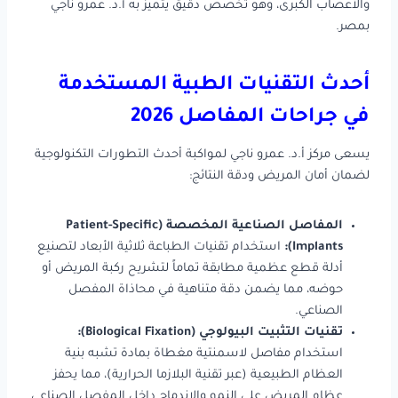
والأعصاب الكبرى، وهو تخصص دقيق يتميز به أ.د. عمرو ناجي
بمصر.
أحدث التقنيات الطبية المستخدمة
في جراحات المفاصل 2026
يسعى مركز أ.د. عمرو ناجي لمواكبة أحدث التطورات التكنولوجية
لضمان أمان المريض ودقة النتائج:
المفاصل الصناعية المخصصة (Patient-Specific
Implants):
استخدام تقنيات الطباعة ثلاثية الأبعاد لتصنيع
أدلة قطع عظمية مطابقة تماماً لتشريح ركبة المريض أو
حوضه، مما يضمن دقة متناهية في محاذاة المفصل
الصناعي.
تقنيات التثبيت البيولوجي (Biological Fixation):
استخدام مفاصل لاسمنتية مغطاة بمادة تشبه بنية
العظام الطبيعية (عبر تقنية البلازما الحرارية)، مما يحفز
عظام المريض على النمو والاندماج داخل المفصل الصناعي