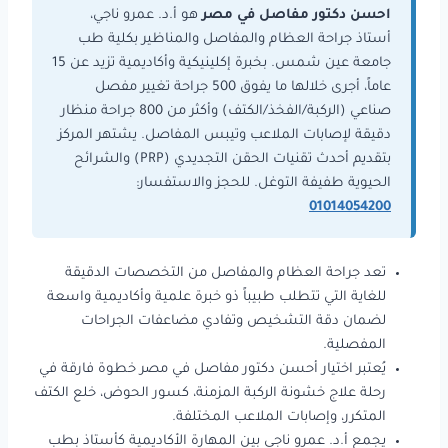
احسن دكتور مفاصل في مصر
هو أ.د. عمرو ناجي،
أستاذ جراحة العظام والمفاصل والمناظير بكلية طب
جامعة عين شمس. بخبرة إكلينيكية وأكاديمية تزيد عن 15
عاماً، أجرى خلالها ما يفوق 500 جراحة تغيير مفصل
صناعي (الركبة/الفخذ/الكتف) وأكثر من 800 جراحة منظار
دقيقة لإصابات الملاعب وتيبس المفاصل. يشتهر المركز
بتقديم أحدث تقنيات الحقن التجديدي (PRP) والشرائح
الحيوية طفيفة التوغل. للحجز والاستفسار:
01014054200
تعد جراحة العظام والمفاصل من التخصصات الدقيقة
للغاية التي تتطلب طبيباً ذو خبرة علمية وأكاديمية واسعة
لضمان دقة التشخيص وتفادي مضاعفات الجراحات
المفصلية.
يُعتبر اختيار أحسن دكتور مفاصل في مصر خطوة فارقة في
رحلة علاج خشونة الركبة المزمنة، كسور الحوض، خلع الكتف
المتكرر، وإصابات الملاعب المختلفة.
يجمع أ.د. عمرو ناجي بين المهارة الأكاديمية كأستاذ بطب