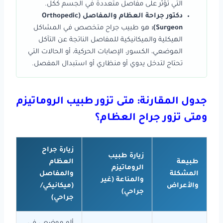
التي تؤثر على مفاصل متعددة في الجسم ككل.
دكتور جراحة العظام والمفاصل (Orthopedic
Surgeon):
هو طبيب جراح متخصص في المشاكل
الهيكلية والميكانيكية للمفاصل الناتجة عن التآكل
الموضعي، الكسور، الإصابات الحركية، أو الحالات التي
تحتاج لتدخل يدوي أو منظاري أو استبدال المفصل.
جدول المقارنة: متى تزور طبيب الروماتيزم
ومتى تزور جراح العظام؟
زيارة جراح
زيارة طبيب
طبيعة
العظام
الروماتيزم
المشكلة
والمفاصل
والمناعة (غير
والأعراض
(ميكانيكي/
جراحي)
جراحي)