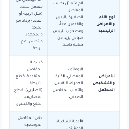
ألم موضعي في
ألم متماثل يصيب
مفصل محدد
المفاصل
(مثل الركبة أو
نوع الألم
الصغيرة باليدين
الفخذ) يزداد مع
والأعراض
والقدمين معاً،
الحركة
الرئيسية
ومصحوب بتيبس
والمجهود
صباحي يزيد عن
ويتحسن مع
ساعة كاملة.
الراحة.
خشونة
الروماتويد
المفاصل
الأمراض
المفصلي، الذئبة
المتقدمة، قطع
والتشخيص
الحمراء، النقرس،
الأربطة
المحتمل
والتهاب المفاصل
(الصليبي)، قطع
الصدفي.
الغضاريف،
الخلع والكسور.
حقن المفاصل
الأدوية المناعية،
الموضعية،
الكورتيزون