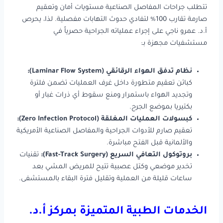
تتطلب جراحات المفاصل الصناعية مستويات أمان وتعقيم
صارمة تقارب 100% لتفادي حدوث التهابات مفصلية. لذا، يحرص
أ.د. عمرو ناجي على إجراء عملياته الجراحية حصرياً في
مستشفيات مجهزة بـ:
نظام تدفق الهواء الرقائقي (Laminar Flow System):
كبائن تعقيم متطورة داخل غرف العمليات تضمن فلترة
وتجديد الهواء باستمرار ومنع سقوط أي ذرات غبار أو
بكتيريا بموضع الجرح.
كبسولات العمليات المغلقة (Zero Infection Protocol):
تعقيم صارم للأدوات الجراحية والمفاصل الصناعية الأمريكية
والألمانية قبل الفتح مباشرة.
بروتوكول التعافي السريع (Fast-Track Surgery):
تقنيات
تخدير موضعي وكتل عصبية تتيح للمريض المشي بعد
ساعات قليلة من العملية وتقليل فترة البقاء بالمستشفى.
الخدمات الطبية المتميزة بمركز أ.د.