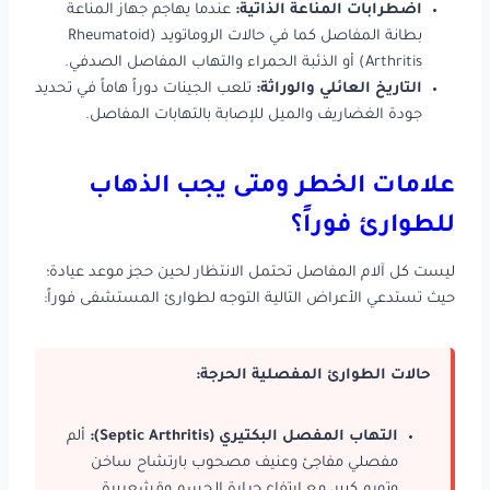
اضطرابات المناعة الذاتية:
عندما يهاجم جهاز المناعة
بطانة المفاصل كما في حالات الروماتويد (Rheumatoid
Arthritis) أو الذئبة الحمراء والتهاب المفاصل الصدفي.
التاريخ العائلي والوراثة:
تلعب الجينات دوراً هاماً في تحديد
جودة الغضاريف والميل للإصابة بالتهابات المفاصل.
علامات الخطر ومتى يجب الذهاب
للطوارئ فوراً؟
ليست كل آلام المفاصل تحتمل الانتظار لحين حجز موعد عيادة؛
حيث تستدعي الأعراض التالية التوجه لطوارئ المستشفى فوراً:
حالات الطوارئ المفصلية الحرجة:
التهاب المفصل البكتيري (Septic Arthritis):
ألم
مفصلي مفاجئ وعنيف مصحوب بارتشاح ساخن
وتورم كبير، مع ارتفاع حرارة الجسم وقشعريرة.