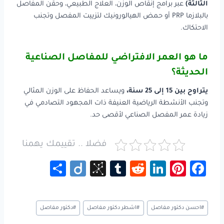
الثالثة)
عبر برامج إنقاص الوزن، العلاج الطبيعي، وحقن المفاصل
بالبلازما PRP أو حمض الهيالورونيك لتزييت المفصل وتجنب
الاحتكاك.
ما هو العمر الافتراضي للمفاصل الصناعية
الحديثة؟
يتراوح بين 15 إلى 25 سنة،
ويساعد الحفاظ على الوزن المثالي
وتجنب الأنشطة الرياضية العنيفة ذات المجهود التصادمي في
زيادة عمر المفصل الصناعي لأقصى حد.
فضلا .. تقييمك يهمنا
S
Di
Bi
Tu
R
Li
Pi
Fa
h
ig
b
m
e
nk
nt
ce
ar
o
S
bl
d
e
er
b
وسوم
#
احسن دكتور مفاصل
#
اشطر دكتور مفاصل
#
دكتور مفاصل
e
o
r
di
dI
es
o
المقال: