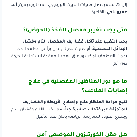
إلى 25 سنة بفضل تقنيات التثبيت البيولوجي المتطورة بمركز
أ.د.
عمرو ناجي
بالقاهرة.
متى يجب تغيير مفصل الفخذ (الحوض)؟
يجب التغيير عند تآكل غضاريف المفصل التام وفشل
البدائل التحفظية،
أو حدوث نخر لا وعائي برأس عظمة الفخذ
(موت العظمة)، أو كسور عنق الفخذ المعقدة لاستعادة الحركة
دون ألم.
ما هو دور المناظير المفصلية في علاج
إصابات الملاعب؟
تتيح جراحة المنظار علاج وإصلاح الأربطة والغضاريف
المتمزقة عبر فتحات صغيرة جداً،
مما يقلل الآلام وفقدان الدم
ويسرع العودة لممارسة الرياضة بأمان بعد التأهيل.
هل حقن الكورتيزون الموضعي آمن