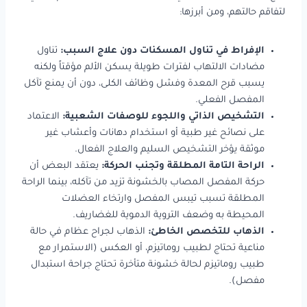
لتفاقم حالتهم، ومن أبرزها:
الإفراط في تناول المسكنات دون علاج السبب:
تناول
مضادات الالتهاب لفترات طويلة يسكن الألم مؤقتاً ولكنه
يسبب قرح المعدة وفشل وظائف الكلى، دون أن يمنع تآكل
المفصل الفعلي.
التشخيص الذاتي واللجوء للوصفات الشعبية:
الاعتماد
على نصائح غير طبية أو استخدام دهانات وأعشاب غير
موثقة يؤخر التشخيص السليم والعلاج الفعال.
الراحة التامة المطلقة وتجنب الحركة:
يعتقد البعض أن
حركة المفصل المصاب بالخشونة تزيد من تآكله، بينما الراحة
المطلقة تسبب تيبس المفصل وارتخاء العضلات
المحيطة به وضعف التروية الدموية للغضاريف.
الذهاب للتخصص الخاطئ:
الذهاب لجراح عظام في حالة
مناعية تحتاج لطبيب روماتيزم، أو العكس (الاستمرار مع
طبيب روماتيزم لحالة خشونة متأخرة تحتاج جراحة استبدال
مفصل).