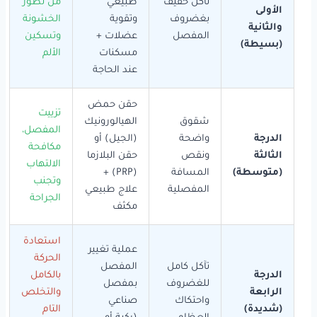
تآكل خفيف
طبيعي
من تطور
الأولى
بغضروف
وتقوية
الخشونة
والثانية
المفصل
عضلات +
وتسكين
(بسيطة)
مسكنات
الألم
عند الحاجة
حقن حمض
تزييت
شقوق
الهيالورونيك
المفصل،
الدرجة
واضحة
(الجيل) أو
مكافحة
الثالثة
ونقص
حقن البلازما
الالتهاب
(متوسطة)
المسافة
(PRP) +
وتجنب
المفصلية
علاج طبيعي
الجراحة
مكثف
استعادة
عملية تغيير
الحركة
تآكل كامل
المفصل
الدرجة
بالكامل
للغضروف
بمفصل
الرابعة
والتخلص
واحتكاك
صناعي
(شديدة)
التام