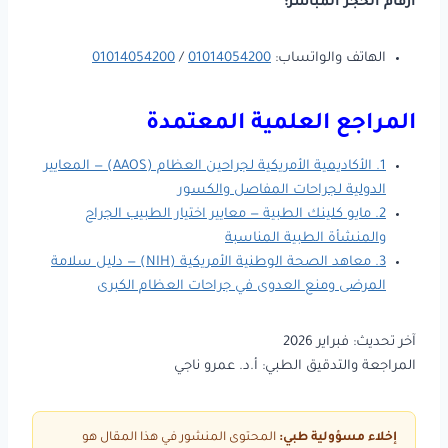
أرقام الحجز المباشر:
الهاتف والواتساب:
01014054200
/
01014054200
المراجع العلمية المعتمدة
1. الأكاديمية الأمريكية لجراحين العظام (AAOS) — المعايير
الدولية لجراحات المفاصل والكسور
2. مايو كلينك الطبية — معايير اختيار الطبيب الجراح
والمنشأة الطبية المناسبة
3. معاهد الصحة الوطنية الأمريكية (NIH) — دليل سلامة
المرضى ومنع العدوى في جراحات العظام الكبرى
آخر تحديث: فبراير 2026
المراجعة والتدقيق الطبي: أ.د. عمرو ناجي
إخلاء مسؤولية طبي:
المحتوى المنشور في هذا المقال هو