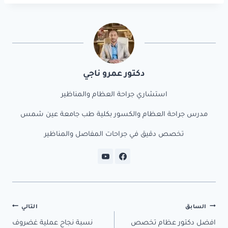
n
t
n
t
ok
o
m
y
دكتور عمرو ناجي
استشاري جراحة العظام والمناظير
مدرس جراحة العظام والكسور بكلية طب جامعة عين شمس
تخصص دقيق في جراحات المفاصل والمناظير
تصفّح
السابق
التالي
افضل دكتور عظام تخصص
نسبة نجاح عملية غضروف