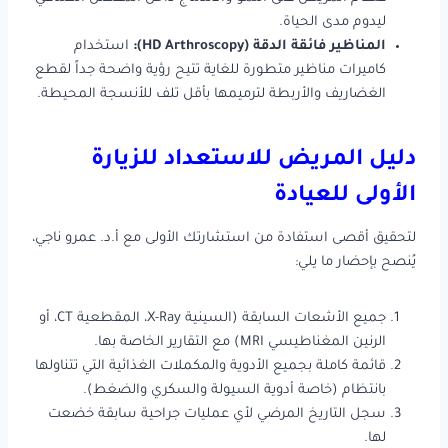
ليدوم مدى الحياة.
المناظير فائقة الدقة (HD Arthroscopy):
استخدام
كاميرات مناظير متطورة للغاية تتيح رؤية واضحة جداً لقطع
الغضاريف والأربطة لترميمها بأقل تلف للأنسجة المحيطة.
دليل المريض للاستعداد للزيارة
الأولى للعيادة
لتحقيق أقصى استفادة من استشارتك الأولى مع أ.د. عمرو ناجي،
يُنصح بإحضار ما يلي:
جميع الأشعات السابقة (السينية X-Ray، المقطعية CT، أو
الرنين المغناطيسي MRI) مع التقارير الخاصة بها.
قائمة كاملة بجميع الأدوية والمكملات الغذائية التي تتناولها
بانتظام (خاصة أدوية السيولة والسكري والضغط).
سجل التاريخ المرضي لأي عمليات جراحية سابقة خضعت
لها.